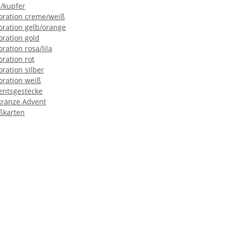
/kupfer
ration creme/weiß
ration gelb/orange
ration gold
ration rosa/lila
ration rot
ration silber
ration weiß
ntsgestecke
ränze Advent
ßkarten