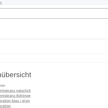
n
nübersicht
rien
ntskranz natürlich
ntskranz-Rohlinge
ration blau / grün
ration