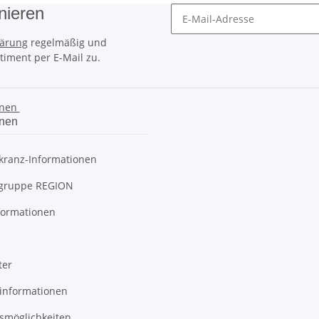
nieren
lärung
regelmäßig und
timent per E-Mail zu.
onen
onen
kranz-Informationen
gruppe REGION
formationen
ter
informationen
smöglichkeiten