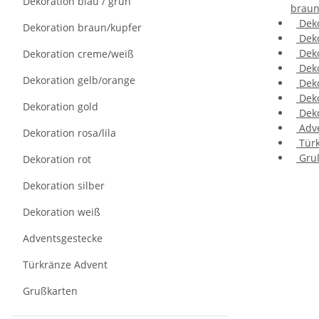
Dekoration blau / grün
braun
Deko
Dekoration braun/kupfer
Deko
Deko
Dekoration creme/weiß
Deko
Dekoration gelb/orange
Deko
Deko
Dekoration gold
Deko
Adve
Dekoration rosa/lila
Türk
Gru
Dekoration rot
Dekoration silber
Dekoration weiß
Adventsgestecke
Türkränze Advent
Grußkarten