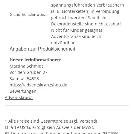
spannungsführenden Verbrauchern
(z. B. Lichterketten) in Verbindung
Sicherheitshinweis:
gebracht werden! Sämtliche
Dekorationsteile sind nicht essbar!
Nicht für Kinder geeignet!
Adventskränze sind leicht
entzündbar.
Angaben zur Produktsicherheit
Herstellerinformationen:
Ma
rtina Sch
midt
Vor den Gru
ben 27
Sal
mtal 54
528
https://adventskranzshop.de
Bewertungen
Adventskranz
* Alle Preise sind Gesamtpreise zzgl.
Versand!
Lt. § 19 UStG. erfolgt kein Ausweis der MwSt.
** Lieferung nur an Kunden der Kundengruppe
REGION