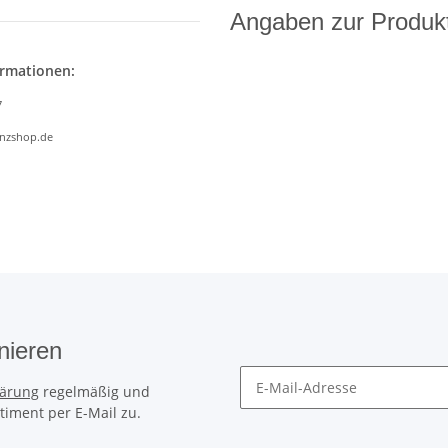
Angaben zur Produkt
ormationen:
7
anzshop.de
nieren
lärung
regelmäßig und
timent per E-Mail zu.
Erinnerungsservice/Newslette