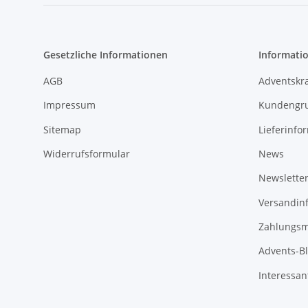
Gesetzliche Informationen
Informati
AGB
Adventskr
Impressum
Kundengr
Sitemap
Lieferinfo
Widerrufsformular
News
Newslette
Versandin
Zahlungsm
Advents-B
Interessan