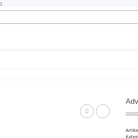
n
Adv
Artik
Kateg