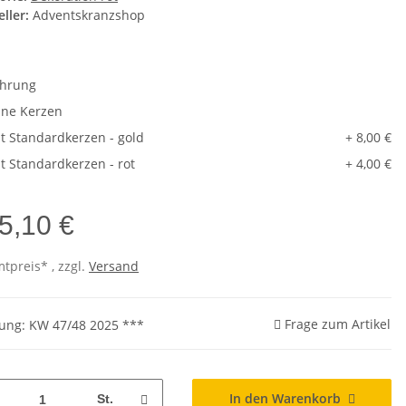
ller:
Adventskranzshop
ührung
ne Kerzen
t Standardkerzen - gold
+ 8,00 €
t Standardkerzen - rot
+ 4,00 €
5,10 €
tpreis* , zzgl.
Versand
Frage zum Artikel
rung: KW 47/48 2025 ***
In den Warenkorb
St.