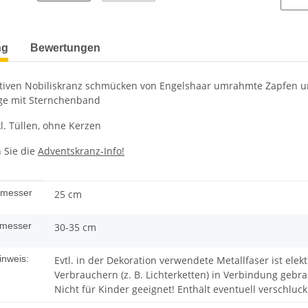
terkarten anzeigen
ng
Bewertungen
tiven Nobiliskranz schmücken von Engelshaar umrahmte Zapfen un
ge mit Sternchenband
kl. Tüllen, ohne Kerzen
n Sie die
Adventskranz-Info!
enschaft
messer
25 cm
messer
30-35 cm
inweis:
Evtl. in der Dekoration verwendete Metallfaser ist ele
Verbrauchern (z. B. Lichterketten) in Verbindung gebra
Nicht für Kinder geeignet! Enthält eventuell verschluc