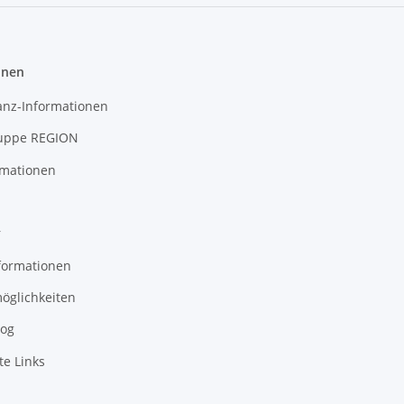
onen
anz-Informationen
uppe REGION
rmationen
r
formationen
öglichkeiten
log
te Links