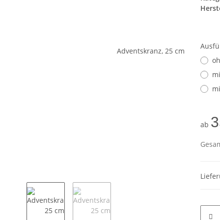
Herste
Ausf
oh
mi
mi
3
ab
Gesam
Liefe