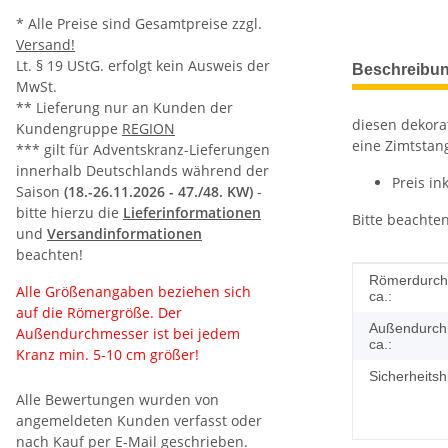
* Alle Preise sind Gesamtpreise zzgl.
Versand!
weitere Regis
Lt. § 19 UStG. erfolgt kein Ausweis der
Beschreibu
MwSt.
** Lieferung nur an Kunden der
diesen dekora
Kundengruppe
REGION
eine Zimtstan
*** gilt für Adventskranz-Lieferungen
innerhalb Deutschlands während der
Preis in
Saison
(18.-26.11.2026 -
47./48. KW)
-
bitte hierzu die
Lieferinformationen
Bitte beachte
und
Versandinformationen
beachten!
Produkteig
Wert
Römerdurch
Alle Größenangaben beziehen sich
ca.:
auf die Römergröße. Der
Außendurch
Außendurchmesser ist bei jedem
ca.:
Kranz min. 5-10 cm größer!
Sicherheitsh
Alle Bewertungen wurden von
angemeldeten Kunden verfasst oder
nach Kauf per E-Mail geschrieben.