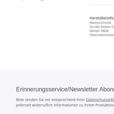
Herstellerinf
Ma
rtina Sch
midt
Vor den Gru
ben 2
Sal
mtal 54
528
https://adventskr
Erinnerungsservice/Newsletter Abon
Bitte senden Sie mir entsprechend Ihrer
Datenschutzerk
jederzeit widerruflich Informationen zu Ihrem Produktsor