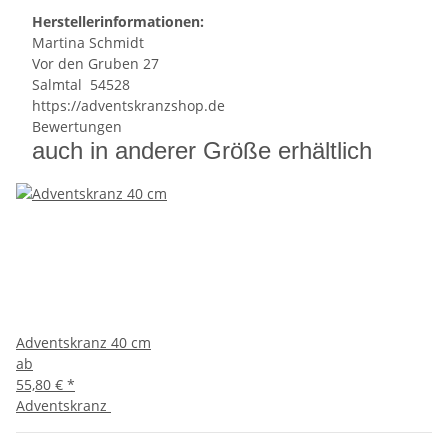
Herstellerinformationen:
Ma
rtina Sch
midt
Vor den Gru
ben 27
Sal
mtal 54
528
https://adventskranzshop.de
Bewertungen
auch in anderer Größe erhältlich
Adventskranz 40 cm
ab
55,80 €
*
Adventskranz