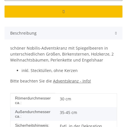
Beschreibung
schöner Nobilis-Adventskranz mit Spiegelbeeren in
unterschiedlichen Größen, Birkensternen, Holzkerze, 2
Weihnachtsbäumen, Perlenkette und Engelshaar
inkl. Stecktüllen, ohne Kerzen
Bitte beachten Sie die
Adventskranz - Info!
Produkteigenschaft
Wert
Römerdurchmesser
30 cm
ca.:
Außendurchmesser
35-45 cm
ca.:
Sicherheitshinweis:
Evtl. in der Dekoration