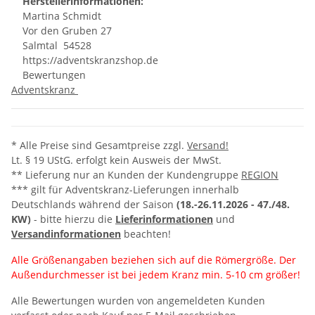
Herstellerinformationen:
Ma
rtina Sch
midt
Vor den Gru
ben 27
Sal
mtal 54
528
https://adventskranzshop.de
Bewertungen
Adventskranz
* Alle Preise sind Gesamtpreise zzgl.
Versand!
Lt. § 19 UStG. erfolgt kein Ausweis der MwSt.
** Lieferung nur an Kunden der Kundengruppe
REGION
*** gilt für Adventskranz-Lieferungen innerhalb
Deutschlands während der Saison
(18.-26.11.2026 -
47./48.
KW)
- bitte hierzu die
Lieferinformationen
und
Versandinformationen
beachten!
Alle Größenangaben beziehen sich auf die Römergröße. Der
Außendurchmesser ist bei jedem Kranz min. 5-10 cm größer!
Alle Bewertungen wurden von angemeldeten Kunden