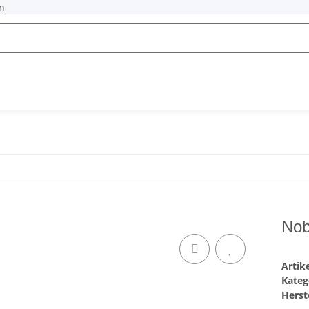
n
Nob
Arti
Kateg
Herste