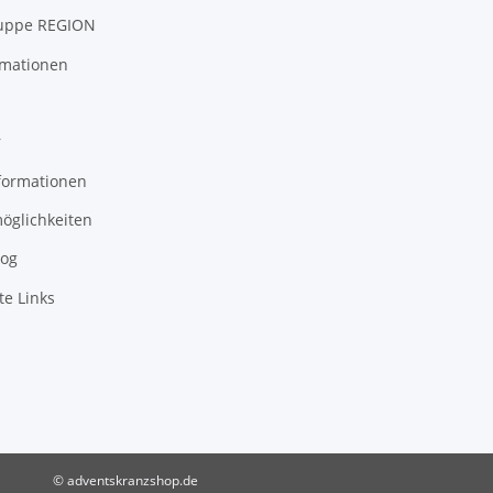
uppe REGION
rmationen
r
formationen
öglichkeiten
log
te Links
© adventskranzshop.de