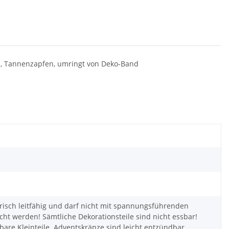
en, Tannenzapfen, umringt von Deko-Band
ktrisch leitfähig und darf nicht mit spannungsführenden
cht werden! Sämtliche Dekorationsteile sind nicht essbar!
kbare Kleinteile. Adventskränze sind leicht entzündbar.