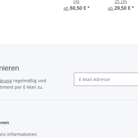
cm
25 cm
ab
ab
60,50 €
*
29,50 €
*
nieren
lärung
regelmäßig und
timent per E-Mail zu.
Erinnerungsservice/Newslette
onen
anz-Informationen