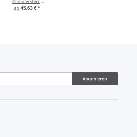
Glimmerstern,
30 cm
ab
45,63 €
*
Abonnieren
r Abonnieren