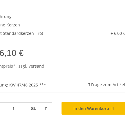
ührung
ne Kerzen
t Standardkerzen - rot
+ 6,00 €
6,10 €
tpreis* , zzgl.
Versand
Frage zum Artikel
rung: KW 47/48 2025 ***
In den Warenkorb
St.