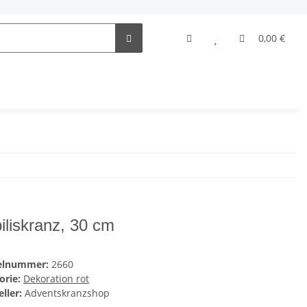
0,00 €
iliskranz, 30 cm
kelnummer:
2660
orie:
Dekoration rot
ller:
Adventskranzshop