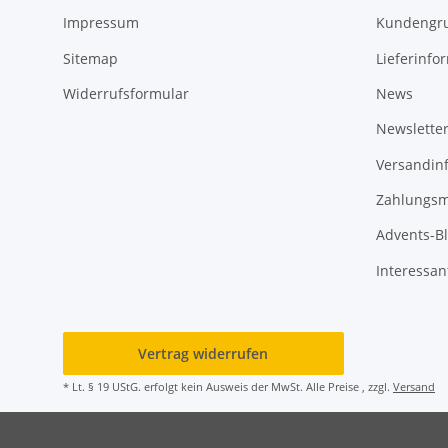
Impressum
Kundengr
Sitemap
Lieferinfo
Widerrufsformular
News
Newslette
Versandin
Zahlungsm
Advents-B
Interessan
Vertrag widerrufen
* Lt. § 19 UStG. erfolgt kein Ausweis der MwSt. Alle Preise , zzgl.
Versand