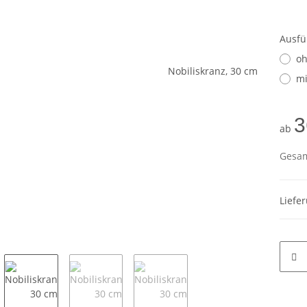
Ausf
oh
mi
3
ab
Gesam
Liefe