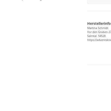
Herstellerinf
Ma
rtina Sch
midt
Vor den Gru
ben 2
Sal
mtal 54
528
https://adventskr