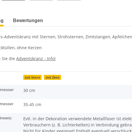
terkarten anzeigen
ng
Bewertungen
is-Adventskranz mit Sternen, Strohsternen, Zimtstangen, Äpfelch
ecktüllen, ohne Kerzen
n Sie die
Adventskranz - Info!
enschaft
mit Stern
mit Zimt
messer
30 cm
messer
35-45 cm
inweis:
Evtl. in der Dekoration verwendete Metallfaser ist ele
Verbrauchern (z. B. Lichterketten) in Verbindung gebra
Nicht für Kinder geeignet! Enthält eventuell verschluc