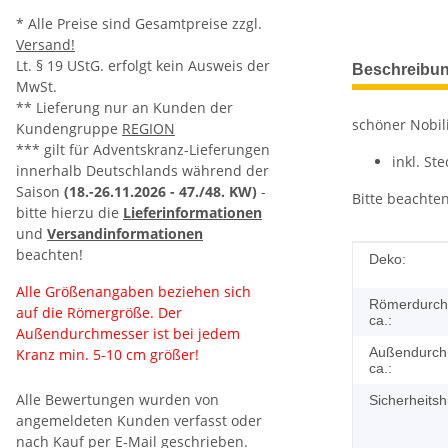
* Alle Preise sind Gesamtpreise zzgl.
Versand!
weitere Regis
Lt. § 19 UStG. erfolgt kein Ausweis der
Beschreibu
MwSt.
** Lieferung nur an Kunden der
schöner Nobil
Kundengruppe
REGION
*** gilt für Adventskranz-Lieferungen
inkl. St
innerhalb Deutschlands während der
Saison
(18.-26.11.2026 -
47./48. KW)
-
Bitte beachte
bitte hierzu die
Lieferinformationen
und
Versandinformationen
beachten!
Produkteig
Wert
Deko:
Alle Größenangaben beziehen sich
Römerdurch
auf die Römergröße. Der
ca.:
Außendurchmesser ist bei jedem
Außendurch
Kranz min. 5-10 cm größer!
ca.:
Alle Bewertungen wurden von
Sicherheitsh
angemeldeten Kunden verfasst oder
nach Kauf per E-Mail geschrieben.