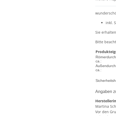
wunderschön
inkl. 
Sie erhalte
Bitte beach
Produkteig
Römerdurch
ca.:
Außendurch
ca.:
Sicherheitsh
Angaben zu
Herstelleri
Ma
rtina Sc
Vor den Gr