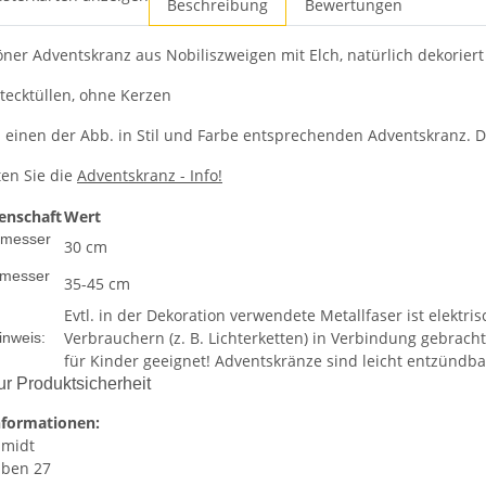
Beschreibung
Bewertungen
er Adventskranz aus Nobiliszweigen mit Elch, natürlich dekoriert
Stecktüllen, ohne Kerzen
n einen der Abb. in Stil und Farbe entsprechenden Adventskranz. Di
ten Sie die
Adventskranz - Info!
enschaft
Wert
messer
30 cm
messer
35-45 cm
Evtl. in der Dekoration verwendete Metallfaser ist elektr
Verbrauchern (z. B. Lichterketten) in Verbindung gebracht
inweis:
für Kinder geeignet! Adventskränze sind leicht entzündba
r Produktsicherheit
nformationen:
h
midt
u
ben 27