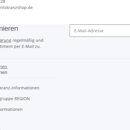
528
entskranzshop.de
nieren
lärung
regelmäßig und
timent per E-Mail zu.
onen
onen
kranz-Informationen
gruppe REGION
formationen