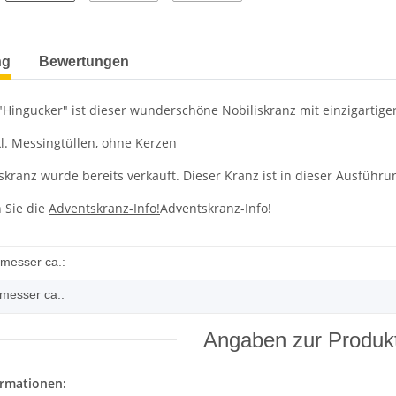
terkarten anzeigen
ng
Bewertungen
"Hingucker" ist dieser wunderschöne Nobiliskranz mit einzigartige
kl. Messingtüllen, ohne Kerzen
skranz wurde bereits verkauft. Dieser Kranz ist in dieser Ausführ
n Sie die
Adventskranz-Info!
Adventskranz-Info!
enschaft
messer ca.:
messer ca.:
Angaben zur Produkt
ormationen: