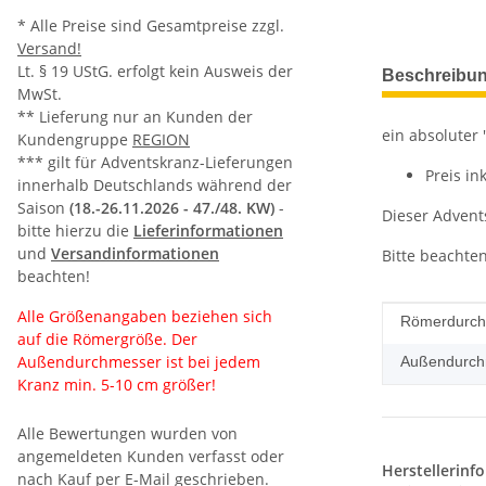
* Alle Preise sind Gesamtpreise zzgl.
Versand!
weitere Regis
Lt. § 19 UStG. erfolgt kein Ausweis der
Beschreibu
MwSt.
** Lieferung nur an Kunden der
ein absoluter 
Kundengruppe
REGION
*** gilt für Adventskranz-Lieferungen
Preis in
innerhalb Deutschlands während der
Saison
(18.-26.11.2026 -
47./48. KW)
-
Dieser Advent
bitte hierzu die
Lieferinformationen
und
Versandinformationen
Bitte beachte
beachten!
Alle Größenangaben beziehen sich
Produkteig
Wert
Römerdurch
auf die Römergröße. Der
Außendurchmesser ist bei jedem
Außendurch
Kranz min. 5-10 cm größer!
Alle Bewertungen wurden von
angemeldeten Kunden verfasst oder
Herstellerinf
nach Kauf per E-Mail geschrieben.