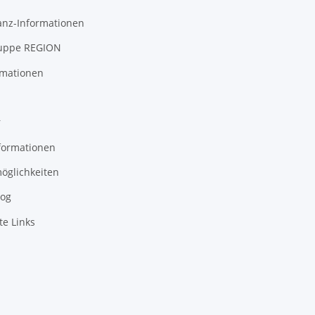
anz-Informationen
uppe REGION
rmationen
r
formationen
öglichkeiten
log
te Links