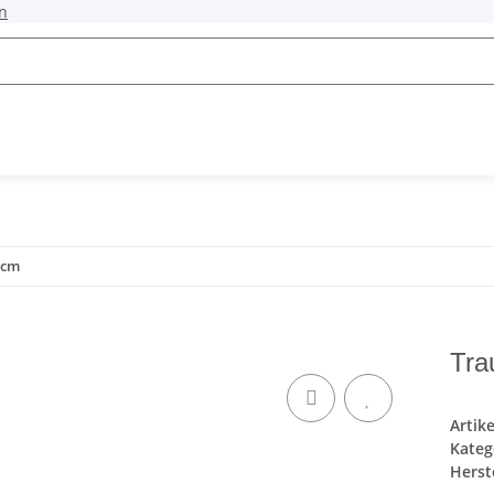
n
 cm
Tra
Artik
Kateg
Herste