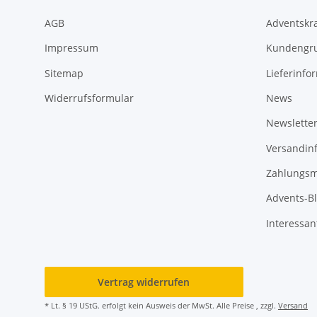
AGB
Adventskr
Impressum
Kundengr
Sitemap
Lieferinfo
Widerrufsformular
News
Newslette
Versandin
Zahlungsm
Advents-B
Interessan
Vertrag widerrufen
* Lt. § 19 UStG. erfolgt kein Ausweis der MwSt. Alle Preise , zzgl.
Versand