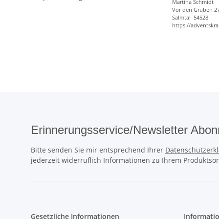
Ma
rtina Sch
midt
Vor den Gru
ben 2
Sal
mtal 54
528
https://adventskr
Erinnerungsservice/Newsletter Abon
Bitte senden Sie mir entsprechend Ihrer
Datenschutzerk
jederzeit widerruflich Informationen zu Ihrem Produktsor
Gesetzliche Informationen
Informati