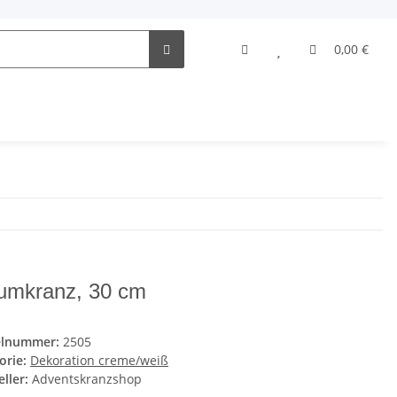
0,00 €
umkranz, 30 cm
elnummer:
2505
orie:
Dekoration creme/weiß
ller:
Adventskranzshop