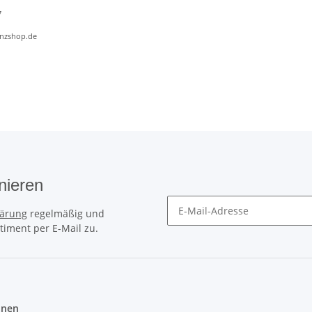
7
anzshop.de
nieren
lärung
regelmäßig und
timent per E-Mail zu.
Erinnerungsservice/Newslette
onen