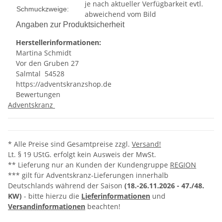
je nach aktueller Verfügbarkeit evtl.
Schmuckzweige:
abweichend vom Bild
Angaben zur Produktsicherheit
Herstellerinformationen:
Ma
rtina Sch
midt
Vor den Gru
ben 27
Sal
mtal 54
528
https://adventskranzshop.de
Bewertungen
Adventskranz
* Alle Preise sind Gesamtpreise zzgl.
Versand!
Lt. § 19 UStG. erfolgt kein Ausweis der MwSt.
** Lieferung nur an Kunden der Kundengruppe
REGION
*** gilt für Adventskranz-Lieferungen innerhalb
Deutschlands während der Saison
(18.-26.11.2026 -
47./48.
KW)
- bitte hierzu die
Lieferinformationen
und
Versandinformationen
beachten!