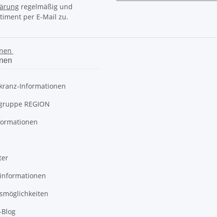
lärung
regelmäßig und
timent per E-Mail zu.
onen
onen
kranz-Informationen
gruppe REGION
formationen
ter
informationen
smöglichkeiten
-Blog