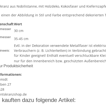
kranz aus Nobilistanne, mit Holzdeko, Kokosfaser und Kiefernzapf
n einen der Abbildung in Stil und Farbe entsprechend dekorierten 
enschaft
Wert
messer
30 cm
messer
35-45 cm
Evtl. in der Dekoration verwendete Metallfaser ist elektr
Verbrauchern (z. B. Lichterketten) in Verbindung gebracht
inweis:
für Kinder geeignet! Enthält eventuell verschluckbare Kle
nur für den Innenbereich bzw. geschützten Außenbereic
r Produktsicherheit
nformationen:
h
midt
u
ben 27
528
entskranzshop.de
kauften dazu folgende Artikel: