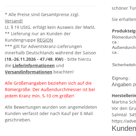
schöner Tür
* Alle Preise sind Gesamtpreise zzgl.
Sie erhalte
Versand!
Lt. § 19 UStG. erfolgt kein Ausweis der MwSt.
Produkteig
** Lieferung nur an Kunden der
Römerdurch
Kundengruppe
REGION
ca.:
*** gilt für Adventskranz-Lieferungen
Außendurch
innerhalb Deutschlands während der Saison
ca.:
(18.-26.11.2026 -
47./48. KW)
- bitte hierzu
Sicherheitsh
die
Lieferinformationen
und
Versandinformationen
beachten!
Eignung::
Alle Größenangaben beziehen sich auf die
Angaben zu
Römergröße. Der Außendurchmesser ist bei
Herstelleri
jedem Kranz min. 5-10 cm größer!
Ma
rtina Sc
Alle Bewertungen wurden von angemeldeten
Vor den Gr
Kunden verfasst oder nach Kauf per E-Mail
Sal
mtal 54
geschrieben.
https://adv
Kunden 